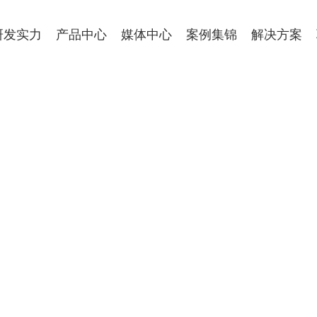
研发实力
产品中心
媒体中心
案例集锦
解决方案
摸式四按键，界面简
过载过流保护，安全
。