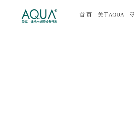
首 页
关于AQUA
外观靓丽新颖，机体精细小巧；触
介易操作；直流低电压输出，内置
有保障；适用于小型泳池消毒使用